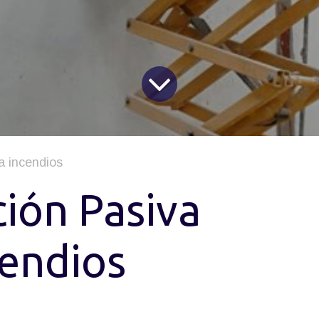
a incendios
ción Pasiva
cendios